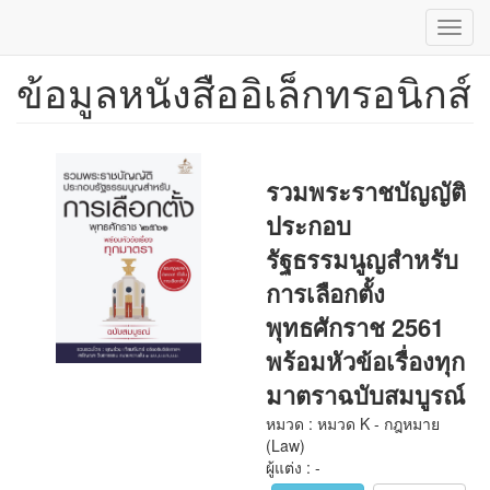
Toggl
navig
ข้อมูลหนังสืออิเล็กทรอนิกส์
ข้าม
ไป
ยัง
เนื้อหา
หลัก
รวมพระราชบัญญัติ
ประกอบ
รัฐธรรมนูญสำหรับ
การเลือกตั้ง
พุทธศักราช 2561
พร้อมหัวข้อเรื่องทุก
มาตราฉบับสมบูรณ์
หมวด : หมวด K - กฎหมาย
(Law)
ผู้แต่ง : -