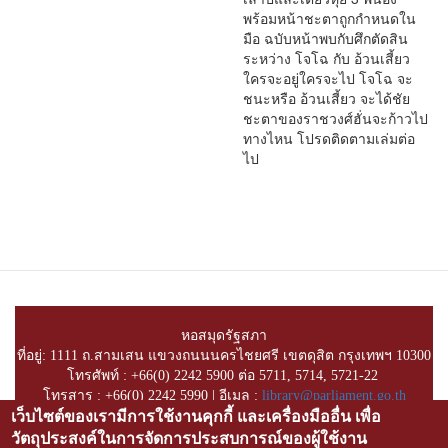
พร้อมหน้าชะตาถูกกำหนดใน
มือ ฉบับหน้าพบกับศึกตัดสิน
ระหว่าง โจโฉ กับ อ้วนเสี้ยว
ใครจะอยู่ใครจะไป โจโฉ จะ
ชนะหรือ อ้วนเสี้ยว จะได้ชัย
ชะตาของราชวงศ์ฮั่นจะก้าวไป
ทางไหน โปรดติดตามเล่มต่อ
ไป
หอสมุดรัฐสภา
ที่อยู่: 1111 ถ.สามเสน แขวงถนนนครไชยศรี เขตดุสิต กรุงเทพฯ 10300
โทรศัพท์ : +66(0) 2242 5900 ต่อ 5711, 5714, 5721-22
โทรสาร : +66(0) 2242 5990 | อีเมล :
library@parliament.go.th
เว็บไซต์ของเรามีการใช้งานคุกกี้ และเครื่องมืออื่น เพื่อ
สงวนลิขสิทธิ์ © พ.ศ. 2557-2564 โดย บริษัท โอเพ่นเซิร์ฟ จำกัด
วัตถุประสงค์ในการจัดการประสบการณ์ของผู้ใช้งาน
Copyright 2021 Openserve Company Limited. All rights reserved.