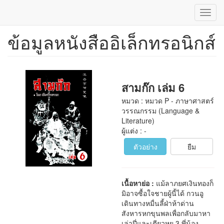
Toggl
navig
ข้อมูลหนังสืออิเล็กทรอนิกส์
ข้าม
ไป
ยัง
เนื้อหา
หลัก
สามก๊ก เล่ม 6
หมวด : หมวด P - ภาษาศาสตร์
วรรณกรรม (Language &
Literature)
ผู้แต่ง : -
ตัวอย่าง
ยืม
เนื้อหาย่อ :
แม้ลาภยศเงินทองก็
มิอาจซื้อใจชายผู้นี้ได้ กวนอู
เดินทางหมื่นลี้ฝ่าห้าด่าน
สังหารหกขุนพลเพื่อกลับมาหา
เล่าปี่และเตียวหุย 3 พี่น้อง