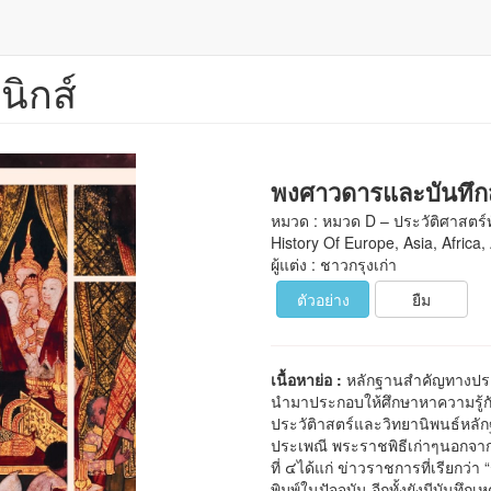
นิกส์
พงศาวดารและบันทึก
หมวด : หมวด D – ประวัติศาสตร์ท
History Of Europe, Asia, Africa,
ผู้แต่ง : ชาวกรุงเก่า
ตัวอย่าง
ยืม
เนื้อหาย่อ :
หลักฐานสำคัญทางประว
นำมาประกอบให้ศึกษาหาความรู้กัน
ประวัติาสตร์และวิทยานิพนธ์หลัก
ประเพณี พระราชพิธีเก่าๆนอกจากนี้
ที่ ๔ได้แก่ ข่าวราชการที่เรียกว่า
พิมพ์ในปัจจุบัน อีกทั้งยังมีบัน