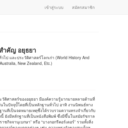
เข้าสู่ระบบ
สมัครสมาชิก
สำคัญ อยุธยา
ั่วไป และประวัติศาสตร์โลกเก่า (World History And
 Australia, New Zealand, Etc.)
ัติศาสตร์ของอยุธยา มีองค์ความรู้มากมายหลายด้านที่
ในปัจจุบััโดยที่เป็นหลักฐานทั่วไป อาทิ งานนิพนธ์ทาง
ฐานทีเป็นจดหมายเหตุซึ่งได้รวบรวมความทรงจำเกี่ยวกับ
 ยังมีหลักฐานที่เป็นหนังสือพิมพ์ ซึ่งมีขึ้นในสมัยรัชกาล
 “ราชกิจจานุเบกษา” หรือ “บางกอกรีคอร์เดอร์” รวมทั้งสิ่ง
ทึกเหตุการณ์ของบุคคลต่างๆ เช่น ความทรงจำของสมเด็จฯ