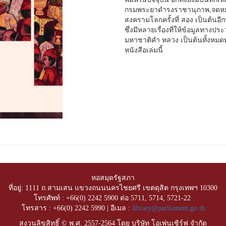
กรมพระยาดำรงราชานุภาพ,จดหม
สงครามโลกครั้งที่ สอง เป็นต้นอี
ซึ่งมีหลายเรื่องที่ให้ข้อมูลทางปร
มหาชาติคำ หลวง เป็นต้นทั้งหมดท
หนังสือเล่มนี้
หอสมุดรัฐสภา
ที่อยู่: 1111 ถ.สามเสน แขวงถนนนครไชยศรี เขตดุสิต กรุงเทพฯ 10300
โทรศัพท์ : +66(0) 2242 5900 ต่อ 5711, 5714, 5721-22
โทรสาร : +66(0) 2242 5990 | อีเมล :
library@parliament.go.th
สงวนลิขสิทธิ์ © พ.ศ. 2557-2564 โดย บริษัท โอเพ่นเซิร์ฟ จำกัด