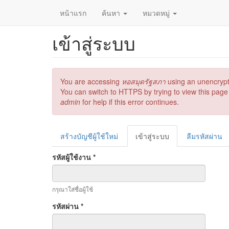
หน้าแรก
ค้นหา
หมวดหมู่
เข้าสู่ระบบ
ข้าม
ไป
ยัง
เนื้อหา
หลัก
ข้อความ
You are accessing
หอสมุดรัฐสภา
using an unencrypt
ผิด
You can switch to HTTPS by trying to view this page 
พลาด
admin
for help if this error continues.
Primary
สร้างบัญชีผู้ใช้ใหม่
เข้าสู่ระบบ
(แท็บ
ลืมรหัสผ่าน
tabs
ปัจจุบัน)
รหัสผู้ใช้งาน
*
กรุณาใส่ชื่อผู้ใช้
รหัสผ่าน
*