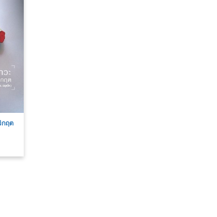
วิกฤต