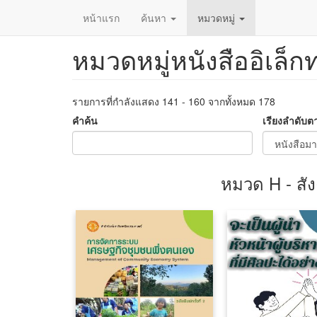
หน้าแรก
ค้นหา
หมวดหมู่
หมวดหมู่หนังสืออิเล็ก
ข้าม
ไป
ยัง
เนื้อหา
รายการที่กำลังแสดง 141 - 160 จากทั้งหมด 178
หลัก
คำค้น
เรียงลำดับต
หมวด H - สัง