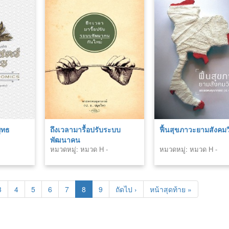
ุทธ
ถึงเวลามารื้อปรับระบบ
ฟื้นสุขภาวะยามสังคม
พัฒนาคน
หมวดหมู่: หมวด H -
หมวดหมู่: หมวด H -
สังคมศาสตร์ (Social
สังคมศาสตร์ (Social
Sciences)
Sciences)
3
4
5
6
7
8
9
ถัดไป ›
หน้าสุดท้าย »