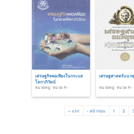
เศรษฐกิจพอเพียงในกระแส
เศรษฐศาสตร์แนวพ
โลกาภิวัตน์
หมวดหมู่: หมวด H -
หมวดหมู่: หมวด H -
สังคมศาสตร์ (Social
สังคมศาสตร์ (Social
Sciences)
Sciences)
« แรก
‹ หน้าก่อน
1
2