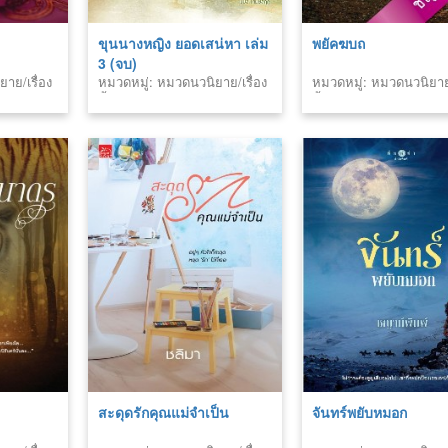
ขุนนางหญิง ยอดเสน่หา เล่ม
พยัคฆบถ
3 (จบ)
าย/เรื่อง
หมวดหมู่: หมวดนวนิยาย/เรื่อง
หมวดหมู่: หมวดนวนิยาย/
สั้น
สั้น
สะดุดรักคุณแม่จำเป็น
จันทร์พยับหมอก