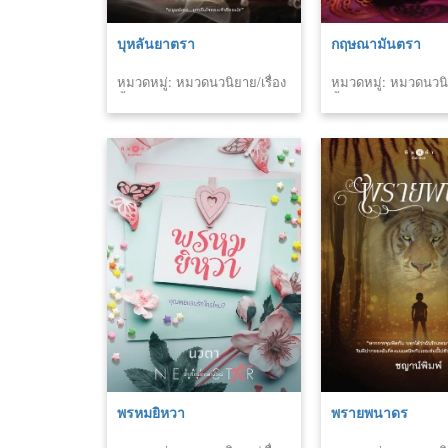
บุหลันยาตรา
กฤษณามันตรา
หมวดหมู่: หมวดนวนิยาย/เรื่อง
หมวดหมู่: หมวดนวนิย
สั้น
สั้น
พรหมยิหวา
พรายพนาดร