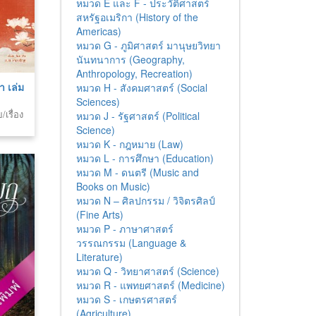
หมวด E และ F - ประวัติศาสตร์
สหรัฐอเมริกา (History of the
Americas)
หมวด G - ภูมิศาสตร์ มานุษยวิทยา
นันทนาการ (Geography,
Anthropology, Recreation)
า เล่ม
หมวด H - สังคมศาสตร์ (Social
Sciences)
เรื่อง
หมวด J - รัฐศาสตร์ (Political
Science)
หมวด K - กฎหมาย (Law)
หมวด L - การศึกษา (Education)
หมวด M - ดนตรี (Music and
Books on Music)
หมวด N – ศิลปกรรม / วิจิตรศิลป์
(Fine Arts)
หมวด P - ภาษาศาสตร์
วรรณกรรม (Language &
Literature)
หมวด Q - วิทยาศาสตร์ (Science)
หมวด R - แพทยศาสตร์ (Medicine)
หมวด S - เกษตรศาสตร์
(Agriculture)