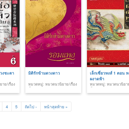
นดวงชะตา
มิติรักข้ามดวงดาว
เล็กเซี่ยวหงส์ 1 ตอน ห
ผงาดฟ้า
าย/เรื่อง
หมวดหมู่: หมวดนวนิยาย/เรื่อง
หมวดหมู่: หมวดนวนิยาย/
สั้น
สั้น
4
5
ถัดไป ›
หน้าสุดท้าย »